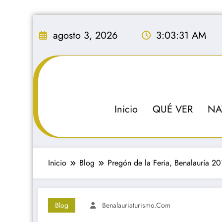
Saltar
al
agosto 3, 2026
3:03:32 AM
contenido
Inicio
QUÉ VER
NA
Inicio
Blog
Pregón de la Feria, Benalauría 20
Blog
Benalauriaturismo.com