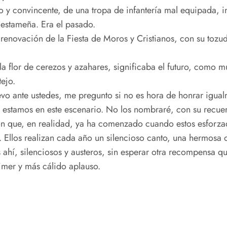
o y convincente, de una tropa de infantería mal equipada, i
 estameña. Era el pasado.
 renovación de la Fiesta de Moros y Cristianos, con su tozu
la flor de cerezos y azahares, significaba el futuro, como 
tejo.
uevo ante ustedes, me pregunto si no es hora de honrar igua
 estamos en este escenario. No los nombraré, con su recue
n que, en realidad, ya ha comenzado cuando estos esforza
o. Ellos realizan cada año un silencioso canto, una hermosa
s ahí, silenciosos y austeros, sin esperar otra recompensa q
imer y más cálido aplauso.