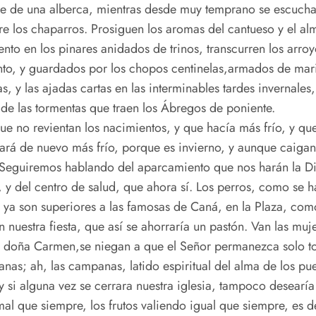
ble de una alberca, mientras desde muy temprano se escucha 
e los chaparros. Prosiguen los aromas del cantueso y el a
nto en los pinares anidados de trinos, transcurren los arroy
, y guardados por los chopos centinelas,armados de maripo
, y las ajadas cartas en las interminables tardes invernales
y de las tormentas que traen los Ábregos de poniente.
ue no revientan los nacimientos, y que hacía más frío, y q
rá de nuevo más frío, porque es invierno, y aunque caigan
 Seguiremos hablando del aparcamiento que nos harán la Dip
 y del centro de salud, que ahora sí. Los perros, como se ha
a son superiores a las famosas de Caná, en la Plaza, como 
nuestra fiesta, que así se ahorraría un pastón. Van las muj
le doña Carmen,se niegan a que el Señor permanezca solo 
nas; ah, las campanas, latido espiritual del alma de los p
, y si alguna vez se cerrara nuestra iglesia, tampoco desearía
l que siempre, los frutos valiendo igual que siempre, es d