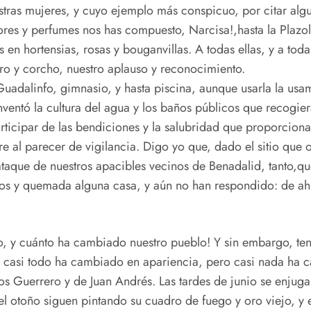
stras mujeres, y cuyo ejemplo más conspicuo, por citar alg
ores y perfumes nos has compuesto, Narcisa!,hasta la Plazo
s en hortensias, rosas y bouganvillas. A todas ellas, y a to
rro y corcho, nuestro aplauso y reconocimiento.
adalinfo, gimnasio, y hasta piscina, aunque usarla la usam
nventó la cultura del agua y los baños públicos que recogi
rticipar de las bendiciones y la salubridad que proporciona
e al parecer de vigilancia. Digo yo que, dado el sitio que 
 ataque de nuestros apacibles vecinos de Benadalid, tanto,qu
os y quemada alguna casa, y aún no han respondido: de ahí 
 y cuánto ha cambiado nuestro pueblo! Y sin embargo, teng
, casi todo ha cambiado en apariencia, pero casi nada ha
s Guerrero y de Juan Andrés. Las tardes de junio se enjug
del otoño siguen pintando su cuadro de fuego y oro viejo, y