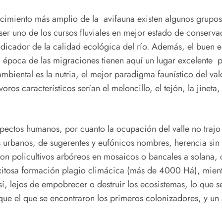
miento más amplio de la avifauna existen algunos grupos 
ser uno de los cursos fluviales en mejor estado de conservac
dicador de la calidad ecológica del río. Además, el buen 
 la época de las migraciones tienen aquí un lugar excelente 
ambiental es la nutria, el mejor paradigma faunístico del va
os característicos serían el meloncillo, el tejón, la jineta,
tos humanos, por cuanto la ocupación del valle no trajo c
 urbanos, de sugerentes y eufónicos nombres, herencia sin 
ron policultivos arbóreos en mosaicos o bancales a solana, 
 exitosa formación plagio climácica (más de 4000 Há), mient
sí, lejos de empobrecer o destruir los ecosistemas, lo que se
que el que se encontraron los primeros colonizadores, y un