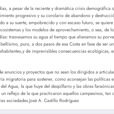
, a pesar de la reciente y dramática crisis demográfica 
cimiento progresivo y su corolario de abandono y destrucció
ejado a su suerte, empobrecido y con escaso futuro, se quier
 ecosistemas y los modelos de aprovechamiento, o sea, de lo
ías: trasvasamos su agua al tiempo que alienamos su porveni
, bellísimo, puro, a dos pasos de esa Costa en fase de ser un
habitantes,y de imprevisibles consecuencias ecológicas, en l
anuncios y proyectos que no sean los dirigidos a articular
gría migratoria para sostener, como aconsejan
las políticas 
del Agua, la que huye del despilfarro y las obras faraónicas
 un reflejo de la que practicaron aquellos campesinos, tan 
tras sociedades.José A. Castillo Rodríguez