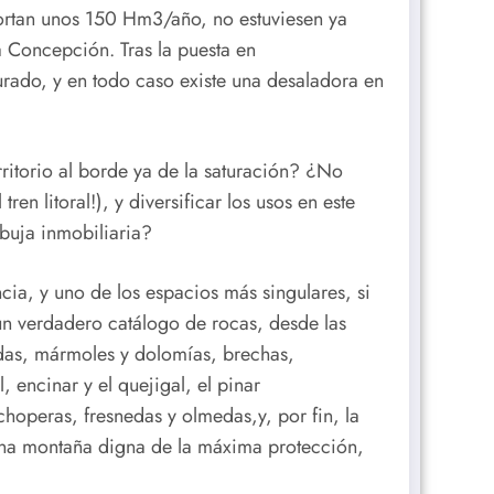
ortan unos 150 Hm3/año, no estuviesen ya
a Concepción. Tras la puesta en
urado, y en todo caso existe una desaladora en
itorio al borde ya de la saturación? ¿No
en litoral!), y diversificar los usos en este
rbuja inmobiliaria?
ia, y uno de los espacios más singulares, si
un verdadero catálogo de rocas, desde las
adas, mármoles y dolomías, brechas,
 encinar y el quejigal, el pinar
choperas, fresnedas y olmedas,y, por fin, la
 una montaña digna de la máxima protección,