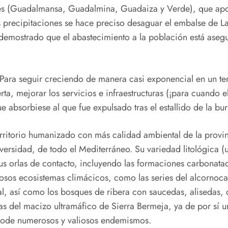
eves (Guadalmansa, Guadalmina, Guadaiza y Verde), que ap
s precipitaciones se hace preciso desaguar el embalse de L
a demostrado que el abastecimiento a la población está aseg
a seguir creciendo de manera casi exponencial en un terr
a, mejorar los servicios e infraestructuras (¡para cuando el tr
absorbiese al que fue expulsado tras el estallido de la bu
rritorio humanizado con más calidad ambiental de la provinc
ersidad, de todo el Mediterráneo. Su variedad litológica (
 sus orlas de contacto, incluyendo las formaciones carbonat
os ecosistemas climácicos, como las series del alcornocal,
al, así como los bosques de ribera con saucedas, alisedas, 
inas del macizo ultramáfico de Sierra Bermeja, ya de por sí
ichode numerosos y valiosos endemismos.