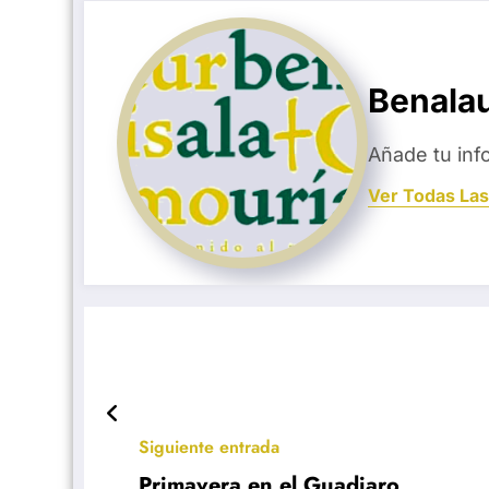
Benala
Añade tu inf
Ver Todas Las
Siguiente entrada
Primavera en el Guadiaro