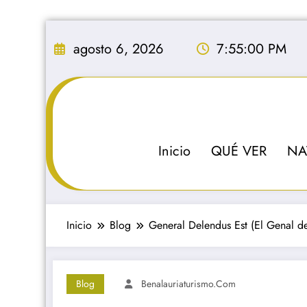
Saltar
al
agosto 6, 2026
7:55:01 PM
contenido
Inicio
QUÉ VER
NA
Inicio
Blog
General Delendus Est (El Genal de
Blog
Benalauriaturismo.com