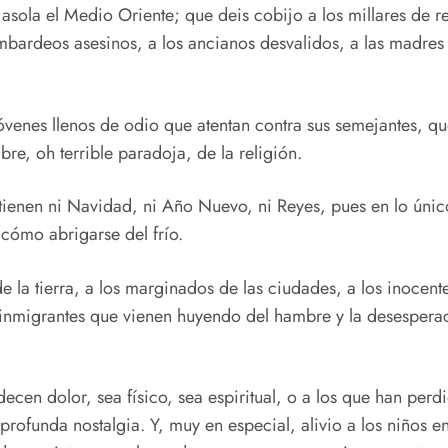
 asola el Medio Oriente; que deis cobijo a los millares de r
mbardeos asesinos, a los ancianos desvalidos, a las madres q
enes llenos de odio que atentan contra sus semejantes, que 
bre, oh terrible paradoja, de la religión.
tienen ni Navidad, ni Año Nuevo, ni Reyes, pues en lo ún
 cómo abrigarse del frío.
 la tierra, a los marginados de las ciudades, a los inocent
 inmigrantes que vienen huyendo del hambre y la desespera
cen dolor, sea físico, sea espiritual, o a los que han perd
an profunda nostalgia. Y, muy en especial, alivio a los niño