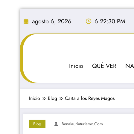
Saltar
al
agosto 6, 2026
6:22:31 PM
contenido
Inicio
QUÉ VER
NA
Inicio
Blog
Carta a los Reyes Magos
Blog
Benalauriaturismo.com