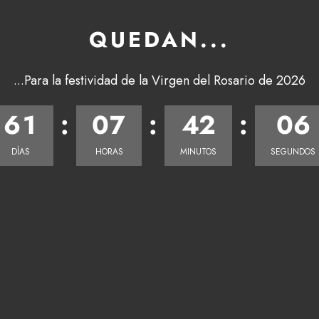
QUEDAN...
...Para la festividad de la Virgen del Rosario de 2026
6
6
1
:
0
7
:
4
2
:
0
5
DÍAS
HORAS
MINUTOS
SEGUNDOS