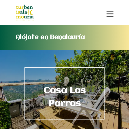
Alójate en Benalauría
Casa Las
Parras