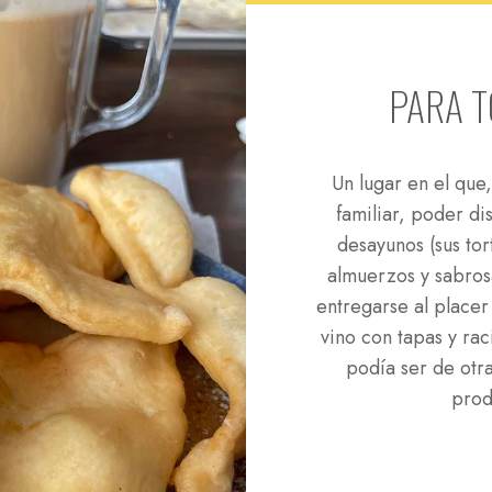
PARA TO
Un lugar en el que
familiar, poder di
desayunos (sus tort
almuerzos y sabros
entregarse al place
vino con tapas y ra
podía ser de otr
prod